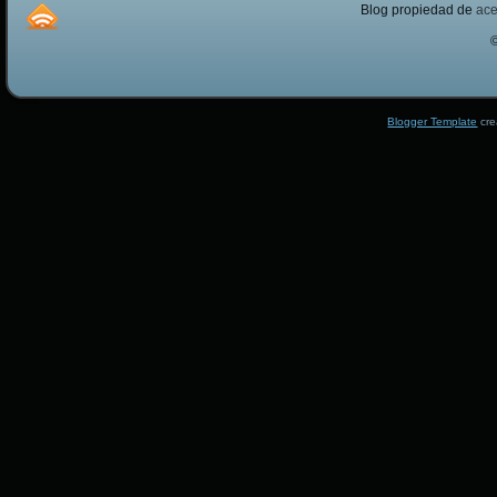
Blog propiedad de
ac
Blogger Template
cre