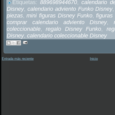
Etiquetas:
889698944670
,
calendario d
Disney
,
calendario adviento Funko Disney
piezas
,
mini figuras Disney Funko
,
figuras
comprar calendario adviento Disney
,
coleccionable
,
regalo Disney Funko
,
reg
Disney
,
calendario coleccionable Disney
Entrada más reciente
Inicio