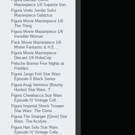
Masterpiece 1/6 Superior Iron...
Figura Vinilo Jumbo Sofvi
Masterpiece Galactus
Figura Movie Masterpiece 1/6
The Thing
Figura Movie Masterpiece 1/6
Invisible Woman
Pack Movie Masterpiece 1/6
Mister Fantastic & H.E....
Figura Movie Masterpiece
Diecast 1/6 RoboCop
Peluche Bonnie Five Nights at
Freddys
Figura Jango Fett Star Wars
Episode II Black Series
Figura Asajj Ventress (Bounty
Hunter) Star Wars: T...
Figura Chewbacca Star Wars
Episode IV Vintage Coll...
Figura Imperial Shock Trooper
Star Wars: The Clone...
Figura The Stranger (Qimir) Star
Wars: The Acolyte...
Figura Han Solo Star Wars
Episode IV Vintage Colle...