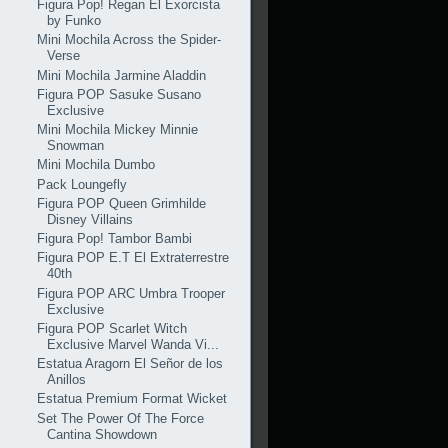
Figura Pop! Regan El Exorcista
by Funko
Mini Mochila Across the Spider-
Verse
Mini Mochila Jarmine Aladdin
Figura POP Sasuke Susano
Exclusive
Mini Mochila Mickey Minnie
Snowman
Mini Mochila Dumbo
Pack Loungefly
Figura POP Queen Grimhilde
Disney Villains
Figura Pop! Tambor Bambi
Figura POP E.T El Extraterrestre
40th
Figura POP ARC Umbra Trooper
Exclusive
Figura POP Scarlet Witch
Exclusive Marvel Wanda Vi...
Estatua Aragorn El Señor de los
Anillos
Estatua Premium Format Wicket
Set The Power Of The Force
Cantina Showdown