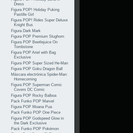
Dress
Figura POP! Holiday Puking
Pastille Girl
Figura POP! Rides Super Deluxe
Knight Bus
Figura Dark Mark
Figura POP Premium Slughorn
Figura POP Beetlejuice On
Tombstone
Figura POP Ariel with Bag
Exclusive
Figura POP Super Sized He-Man
Figura POP Goku Dragon Ball
Máscara electrónica Spider-Man:
Homecoming
Figura POP Superman Comic
Covers DC Comic
Figura POP Rocky Balboa
Pack Funko POP Marvel
Figura POP Moana Pua
Pack Funko POP One Piece
Figura POP Godspeed Glow in
the Dark Exclusive
Pack Funko POP Pokémon