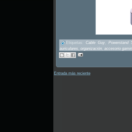
Etiquetas:
Cable Guy
,
Powerstand 
auriculares
,
organización
,
accesorio gami
Entrada más reciente