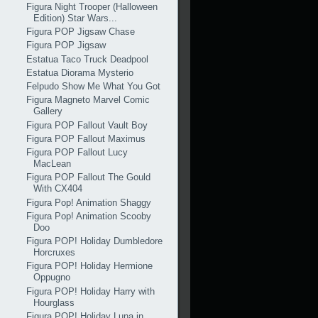
Figura Night Trooper (Halloween
Edition) Star Wars...
Figura POP Jigsaw Chase
Figura POP Jigsaw
Estatua Taco Truck Deadpool
Estatua Diorama Mysterio
Felpudo Show Me What You Got
Figura Magneto Marvel Comic
Gallery
Figura POP Fallout Vault Boy
Figura POP Fallout Maximus
Figura POP Fallout Lucy
MacLean
Figura POP Fallout The Gould
With CX404
Figura Pop! Animation Shaggy
Figura Pop! Animation Scooby
Doo
Figura POP! Holiday Dumbledore
Horcruxes
Figura POP! Holiday Hermione
Oppugno
Figura POP! Holiday Harry with
Hourglass
Figura POP! Holiday Luna in