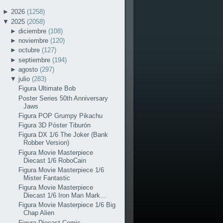
►
2026
(1258)
▼
2025
(2058)
►
diciembre
(108)
►
noviembre
(120)
►
octubre
(127)
►
septiembre
(194)
►
agosto
(297)
▼
julio
(283)
Figura Ultimate Bob
Poster Series 50th Anniversary
Jaws
Figura POP Grumpy Pikachu
Figura 3D Póster Tiburón
Figura DX 1/6 The Joker (Bank
Robber Version)
Figura Movie Masterpiece
Diecast 1/6 RoboCain
Figura Movie Masterpiece 1/6
Mister Fantastic
Figura Movie Masterpiece
Diecast 1/6 Iron Man Mark...
Figura Movie Masterpiece 1/6 Big
Chap Alien
Figura Diecast Comic