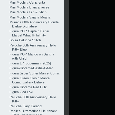
Mini Mochila Cenicienta
Mini Mochila Blancanieves
Mini Mochila Lilo & Stich
Mini Mochila Vaiana Moana
Muñeca 80th Anniversary Blonde
Barbie Signature
Figura POP Captain Carter
Marvel What IF Infinity
Bolsa Peluche Stitch
Peluche 50th Anniversary Hello
Kitty Blue
Figura POP Mando on Bantha
with Child
Figura 1/4 Superman (2025)
Figura-Diorama-Bestia-X-Men
Figura Silver Surfer Marvel Comic
Figura Green Globin Marvel
Comic Gallery Deluxe
Figura Diorama Red Hulk
Figura God Loki
Peluche 50th Anniversary Hello
Kitty
Peluche Gary Caracol
Réplica Ultramarines Lieutenant