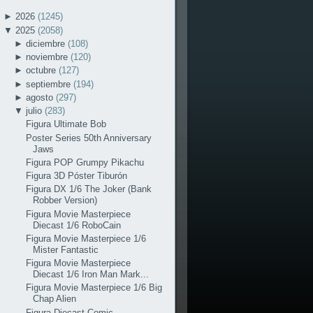
►
2026
(1245)
▼
2025
(2058)
►
diciembre
(108)
►
noviembre
(120)
►
octubre
(127)
►
septiembre
(194)
►
agosto
(297)
▼
julio
(283)
Figura Ultimate Bob
Poster Series 50th Anniversary
Jaws
Figura POP Grumpy Pikachu
Figura 3D Póster Tiburón
Figura DX 1/6 The Joker (Bank
Robber Version)
Figura Movie Masterpiece
Diecast 1/6 RoboCain
Figura Movie Masterpiece 1/6
Mister Fantastic
Figura Movie Masterpiece
Diecast 1/6 Iron Man Mark...
Figura Movie Masterpiece 1/6 Big
Chap Alien
Figura Diecast Comic