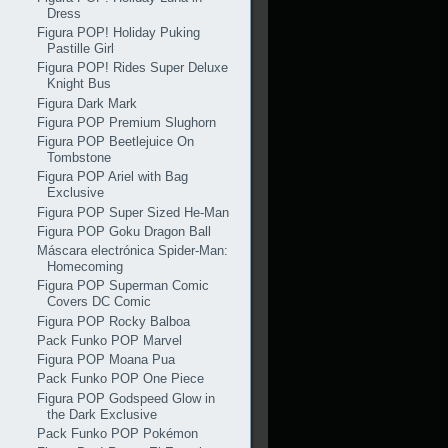
Dress
Figura POP! Holiday Puking
Pastille Girl
Figura POP! Rides Super Deluxe
Knight Bus
Figura Dark Mark
Figura POP Premium Slughorn
Figura POP Beetlejuice On
Tombstone
Figura POP Ariel with Bag
Exclusive
Figura POP Super Sized He-Man
Figura POP Goku Dragon Ball
Máscara electrónica Spider-Man:
Homecoming
Figura POP Superman Comic
Covers DC Comic
Figura POP Rocky Balboa
Pack Funko POP Marvel
Figura POP Moana Pua
Pack Funko POP One Piece
Figura POP Godspeed Glow in
the Dark Exclusive
Pack Funko POP Pokémon