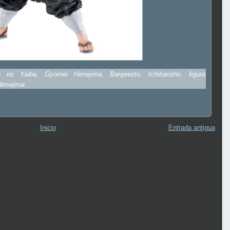
u no Yaiba
,
Gyomei Himejima
,
Banpresto
,
Ichibansho
,
figura
Himejima
Inicio
Entrada antigua