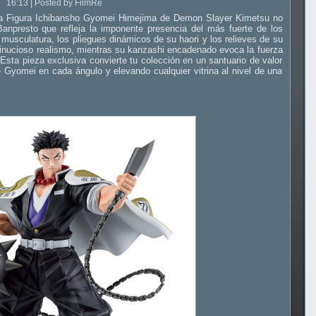
16:13 | Posted by FilmRe
n la Figura Ichibansho Gyomei Himejima de Demon Slayer Kimetsu no
anpresto que refleja la imponente presencia del más fuerte de los
usculatura, los pliegues dinámicos de su haori y los relieves de su
minucioso realismo, mientras su kanzashi encadenado evoca la fuerza
 Esta pieza exclusiva convierte tu colección en un santuario de valor
 Gyomei en cada ángulo y elevando cualquier vitrina al nivel de una