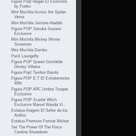
Figura Pop! Regan El Exorcista
by Funko
Mini Mochila Across the Spider-
Verse
Mini Mochila Jarmine Aladdin
Figura POP Sasuke Susano
Exclusive
Mini Mochila Mickey Minnie
Snowman
Mini Mochila Dumbo
Pack Loungefly
Figura POP Queen Grimhilde
Disney Villains
Figura Pop! Tambor Bambi
Figura POP E.T El Extraterrestre
40th
Figura POP ARC Umbra Trooper
Exclusive
Figura POP Scarlet Witch
Exclusive Marvel Wanda Vi...
Estatua Aragorn El Señor de los
Anillos
Estatua Premium Format Wicket
Set The Power Of The Force
Cantina Showdown