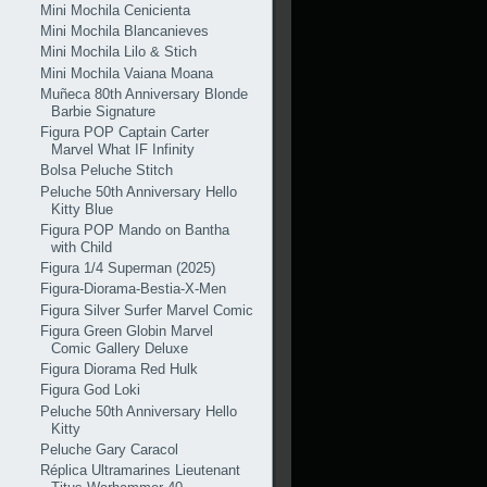
Mini Mochila Cenicienta
Mini Mochila Blancanieves
Mini Mochila Lilo & Stich
Mini Mochila Vaiana Moana
Muñeca 80th Anniversary Blonde
Barbie Signature
Figura POP Captain Carter
Marvel What IF Infinity
Bolsa Peluche Stitch
Peluche 50th Anniversary Hello
Kitty Blue
Figura POP Mando on Bantha
with Child
Figura 1/4 Superman (2025)
Figura-Diorama-Bestia-X-Men
Figura Silver Surfer Marvel Comic
Figura Green Globin Marvel
Comic Gallery Deluxe
Figura Diorama Red Hulk
Figura God Loki
Peluche 50th Anniversary Hello
Kitty
Peluche Gary Caracol
Réplica Ultramarines Lieutenant