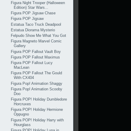
Figura Night Trooper (Halloween
Edition) Star Wars...
Figura POP Jigsaw Chase
Figura POP Jigsaw
Estatua Taco Truck Deadpool
Estatua Diorama Mysterio
Felpudo Show Me What You Got
Figura Magneto Marvel Comic
Gallery
Figura POP Fallout Vault Boy
Figura POP Fallout Maximus
Figura POP Fallout Lucy
MacLean
Figura POP Fallout The Gould
With CX404
Figura Pop! Animation Shaggy
Figura Pop! Animation Scooby
Doo
Figura POP! Holiday Dumbledore
Horcruxes
Figura POP! Holiday Hermione
Oppugno
Figura POP! Holiday Harry with
Hourglass
Figura POP! Holiday Luna in