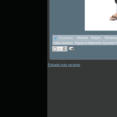
Etiquetas:
Demon Slayer
,
Kimets
coleccionista
,
Figura Ichibansho Gyomei 
Entrada más reciente