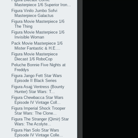
Masterpiece 1/6 Superior Iron...
Figura Vinilo Jumbo Sofvi
Masterpiece Galactus
Figura Movie Masterpiece 1/6
The Thing
Figura Movie Masterpiece 1/6
Invisible Woman
Pack Movie Masterpiece 1/6
Mister Fantastic & H.E....
Figura Movie Masterpiece
Diecast 1/6 RoboCop
Peluche Bonnie Five Nights at
Freddys
Figura Jango Fett Star Wars
Episode II Black Series
Figura Asajj Ventress (Bounty
Hunter) Star Wars: T...
Figura Chewbacca Star Wars
Episode IV Vintage Coll...
Figura Imperial Shock Trooper
Star Wars: The Clone...
Figura The Stranger (Qimir) Star
Wars: The Acolyte...
Figura Han Solo Star Wars
Episode IV Vintage Colle...