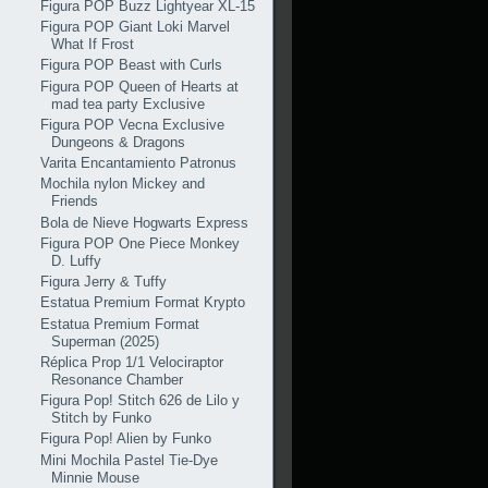
Figura POP Buzz Lightyear XL-15
Figura POP Giant Loki Marvel
What If Frost
Figura POP Beast with Curls
Figura POP Queen of Hearts at
mad tea party Exclusive
Figura POP Vecna Exclusive
Dungeons & Dragons
Varita Encantamiento Patronus
Mochila nylon Mickey and
Friends
Bola de Nieve Hogwarts Express
Figura POP One Piece Monkey
D. Luffy
Figura Jerry & Tuffy
Estatua Premium Format Krypto
Estatua Premium Format
Superman (2025)
Réplica Prop 1/1 Velociraptor
Resonance Chamber
Figura Pop! Stitch 626 de Lilo y
Stitch by Funko
Figura Pop! Alien by Funko
Mini Mochila Pastel Tie-Dye
Minnie Mouse