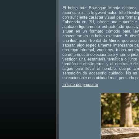
El bolso tote Bowlogue Minnie destaca p
reconocible. La keyword bolso tote Bowlo
con suficiente carácter visual para formar
Fabricado en PU, ofrece una superficie u
acabado ligeramente estructurado que a
sitúan en un formato cómodo para llev
convertirse en un bolso excesivo. El dise
una ilustración frontal de Minnie que asom
saturar, algo especialmente interesante p
con ropa informal, vaqueros, tonos neutro
como producto coleccionable y como pieza
vestidor, una estantería temática o junt
tamaño en centímetros y al contraste del
largas para llevar al hombro, cuerpo am
sensación de accesorio cuidado. No es u
coleccionable con utilidad real, pensado p
Enlace del producto