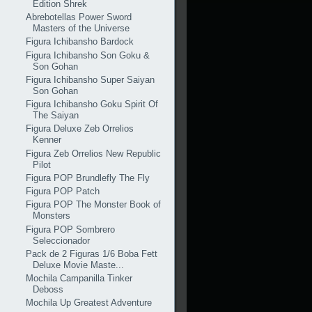
Edition Shrek
Abrebotellas Power Sword
Masters of the Universe
Figura Ichibansho Bardock
Figura Ichibansho Son Goku &
Son Gohan
Figura Ichibansho Super Saiyan
Son Gohan
Figura Ichibansho Goku Spirit Of
The Saiyan
Figura Deluxe Zeb Orrelios
Kenner
Figura Zeb Orrelios New Republic
Pilot
Figura POP Brundlefly The Fly
Figura POP Patch
Figura POP The Monster Book of
Monsters
Figura POP Sombrero
Seleccionador
Pack de 2 Figuras 1/6 Boba Fett
Deluxe Movie Maste...
Mochila Campanilla Tinker
Deboss
Mochila Up Greatest Adventure