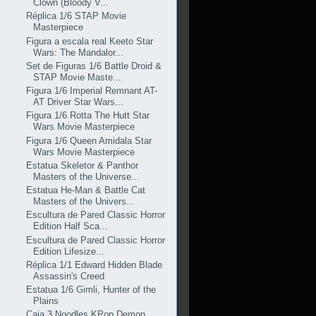
Clown (Bloody V...
Réplica 1/6 STAP Movie
Masterpiece
Figura a escala real Keeto Star
Wars: The Mandalor...
Set de Figuras 1/6 Battle Droid &
STAP Movie Maste...
Figura 1/6 Imperial Remnant AT-
AT Driver Star Wars...
Figura 1/6 Rotta The Hutt Star
Wars Movie Masterpiece
Figura 1/6 Queen Amidala Star
Wars Movie Masterpiece
Estatua Skeletor & Panthor
Masters of the Universe...
Estatua He-Man & Battle Cat
Masters of the Univers...
Escultura de Pared Classic Horror
Edition Half Sca...
Escultura de Pared Classic Horror
Edition Lifesize...
Réplica 1/1 Edward Hidden Blade
Assassin's Creed
Estatua 1/6 Gimli, Hunter of the
Plains
Caja 3 Noodles KPop Demon