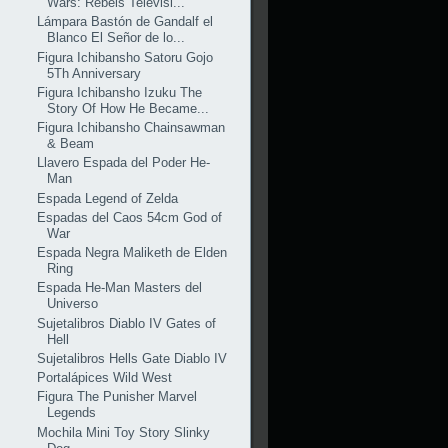
Wars: Rebels Televisi...
Lámpara Bastón de Gandalf el
Blanco El Señor de lo...
Figura Ichibansho Satoru Gojo
5Th Anniversary
Figura Ichibansho Izuku The
Story Of How He Became...
Figura Ichibansho Chainsawman
& Beam
Llavero Espada del Poder He-
Man
Espada Legend of Zelda
Espadas del Caos 54cm God of
War
Espada Negra Maliketh de Elden
Ring
Espada He-Man Masters del
Universo
Sujetalibros Diablo IV Gates of
Hell
Sujetalibros Hells Gate Diablo IV
Portalápices Wild West
Figura The Punisher Marvel
Legends
Mochila Mini Toy Story Slinky