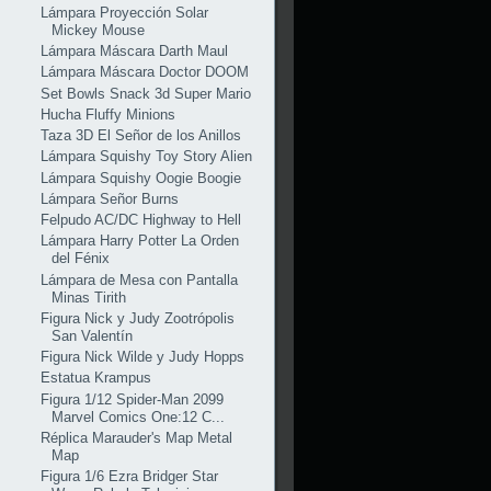
Lámpara Proyección Solar
Mickey Mouse
Lámpara Máscara Darth Maul
Lámpara Máscara Doctor DOOM
Set Bowls Snack 3d Super Mario
Hucha Fluffy Minions
Taza 3D El Señor de los Anillos
Lámpara Squishy Toy Story Alien
Lámpara Squishy Oogie Boogie
Lámpara Señor Burns
Felpudo AC/DC Highway to Hell
Lámpara Harry Potter La Orden
del Fénix
Lámpara de Mesa con Pantalla
Minas Tirith
Figura Nick y Judy Zootrópolis
San Valentín
Figura Nick Wilde y Judy Hopps
Estatua Krampus
Figura 1/12 Spider-Man 2099
Marvel Comics One:12 C...
Réplica Marauder's Map Metal
Map
Figura 1/6 Ezra Bridger Star