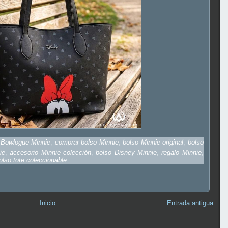
e Bowlogue Minnie
,
comprar bolso Minnie
,
bolso Minnie original
,
bolso
ie
,
accesorio Minnie colección
,
bolso Disney Minnie
,
regalo Minnie
,
lso tote coleccionable
Inicio
Entrada antigua