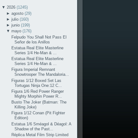
▼
2026
(1245)
►
agosto
(29)
►
julio
(160)
►
junio
(199)
▼
mayo
(176)
Felpudo You Shall Not Pass El
Señor de los Anillos
Estatua Real Elite Masterline
Series 1/4 He-Man & ...
Estatua Real Elite Masterline
Series 1/4 He-Man & ...
Figura Imperial Remnant
Snowtrooper The Mandaloria...
Figuras 1/12 Boxed Set Las
Tortugas Ninja One:12 C...
Figura 1/6 Red Power Ranger
Mighty Morphin Power R...
Busto The Joker (Batman: The
Killing Joke)
Figura 1/12 Conan (Pit Fighter
Edition)
Estatua 1/6 Sméagol & Déagol: A
Shadow of the Past...
Réplica Metal Film Strip Limited