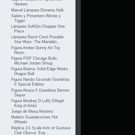
Hunters
Marvel Lámpara Diorama Hulk
Salero y Pimentero Winnie y
Tigger
Lámpara SoftGlo Chopper One
Piece
Lámpara Razor Crest Posable
Star Wars: The Mandalo...
Figura Amber Dunny Art Toy
Resin
Figura POP Chicago Bulls
Michael Jordan Shrug
Figura Beerus Solid Edge Works
Dragon Ball
Figura Naruto Uzumaki Grandista
II Special Edition
Figura Akaza II Grandista Demon
Slayer
Figura Monkey D Luffy Elbaph
King of Artist
Juego de Mesa Misterio
Maletín Guardacoches Hot
Wheels
Réplica 1/1 Scale Arm of Gustave
Clair Obscur: Exp...