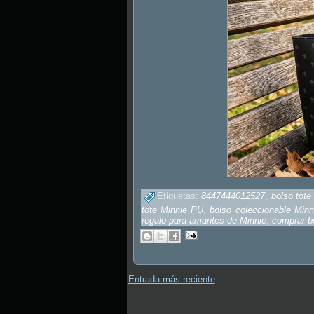
Etiquetas:
8447444012527
,
bolso tot
tote Minnie PU
,
bolso coleccionable Minn
regalo para amantes de Minnie
,
comprar bo
Entrada más reciente