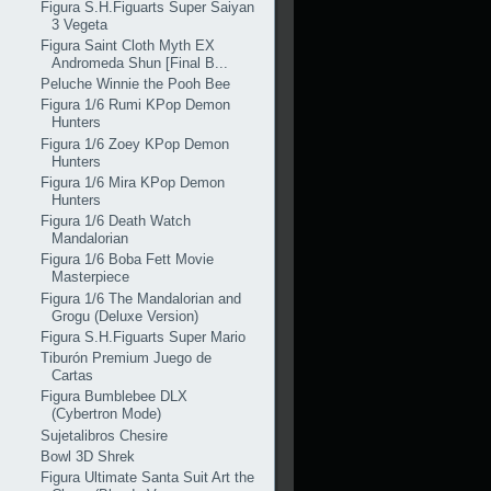
Figura S.H.Figuarts Super Saiyan
3 Vegeta
Figura Saint Cloth Myth EX
Andromeda Shun [Final B...
Peluche Winnie the Pooh Bee
Figura 1/6 Rumi KPop Demon
Hunters
Figura 1/6 Zoey KPop Demon
Hunters
Figura 1/6 Mira KPop Demon
Hunters
Figura 1/6 Death Watch
Mandalorian
Figura 1/6 Boba Fett Movie
Masterpiece
Figura 1/6 The Mandalorian and
Grogu (Deluxe Version)
Figura S.H.Figuarts Super Mario
Tiburón Premium Juego de
Cartas
Figura Bumblebee DLX
(Cybertron Mode)
Sujetalibros Chesire
Bowl 3D Shrek
Figura Ultimate Santa Suit Art the