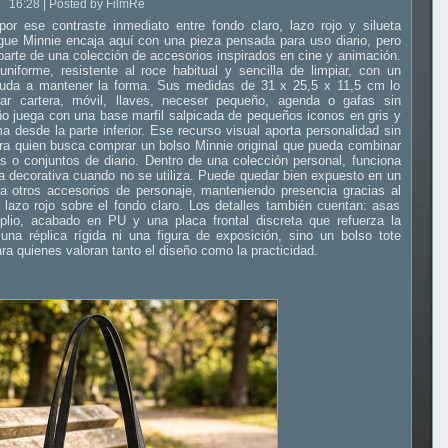
16:28 | Posted by FilmRe
or ese contraste inmediato entre fondo claro, lazo rojo y silueta
gue Minnie encaja aquí con una pieza pensada para uso diario, pero
 parte de una colección de accesorios inspirados en cine y animación.
niforme, resistente al roce habitual y sencilla de limpiar, con un
yuda a mantener la forma. Sus medidas de 31 x 25,5 x 11,5 cm lo
ar cartera, móvil, llaves, neceser pequeño, agenda o gafas sin
ño juega con una base marfil salpicada de pequeños iconos en gris y
a desde la parte inferior. Ese recurso visual aporta personalidad sin
ara quien busca comprar un bolso Minnie original que pueda combinar
s o conjuntos de diario. Dentro de una colección personal, funciona
 decorativa cuando no se utiliza. Puede quedar bien expuesto en un
o a otros accesorios de personaje, manteniendo presencia gracias al
 lazo rojo sobre el fondo claro. Los detalles también cuentan: asas
plio, acabado en PU y una placa frontal discreta que refuerza la
na réplica rígida ni una figura de exposición, sino un bolso tote
ara quienes valoran tanto el diseño como la practicidad.