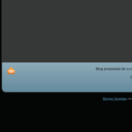
Blog propiedad de
ac
Blogger Template
cre