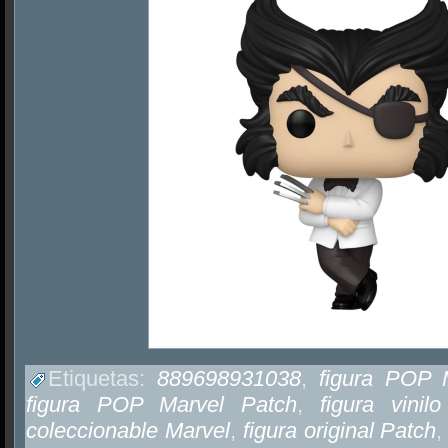
Etiquetas:
889698931038
,
figura POP 
figura POP Marvel Patch
,
figura vinil
coleccionable Marvel
,
figura original Patch