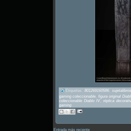
Etiquetas:
801269160586
,
sujetalibr
gaming coleccionable
,
figura original Diab
coleccionable Diablo IV
,
réplica decorat
gaming
Entrada más reciente