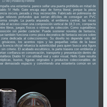
17:49 | Posted by FilmRe
ompaña una estantería: parece sellar una puerta prohibida en mitad de
iablo IV Hells Gate encaja aquí de forma literal, porque la pieza
sencia oscura, pesada y muy reconocible. Fabricado en polirresina de
ajar relieves profundos que serían difíciles de conseguir en PVC
orma simple. La puerta arqueada, el emblema central, las rocas
stodia el acceso crean una composición vertical de 18,3 cm, compacta
ntre libros, juegos físicos o vitrinas de colección. Como sujetalibros
osición sin perder carácter. Puede sostener novelas de fantasía,
que también funciona como pieza decorativa de fantasía oscura sobre
na zona dedicada al coleccionismo. Su diseño no depende solo del
nos grisáceos, los acentos rojos y las pequeñas velas de la base
licencia oficial refuerza la autenticidad para quien busca una figura
o sin criterio. El acabado escultórico, la parte trasera con emblema y
aportan confianza en conservación, transporte y presentación dentro de
alibros Diablo IV con utilidad real y valor visual, Hells Gate resulta
éplicas, bustos, figuras originales o productos coleccionables de
upar demasiado espacio y convirtiendo una estantería común en un