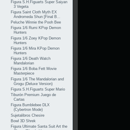
Figura S.H.Figuarts Super Saiyan
3 Vegeta
Figura Saint Cloth Myth EX
Andromeda Shun [Final B...
Peluche Winnie the Pooh Bee
Figura 1/6 Rumi KPop Demon
Hunters
Figura 1/6 Zoey KPop Demon
Hunters
Figura 1/6 Mira KPop Demon
Hunters
Figura 1/6 Death Watch
Mandalorian
Figura 1/6 Boba Fett Movie
Masterpiece
Figura 1/6 The Mandalorian and
Grogu (Deluxe Version)
Figura S.H.Figuarts Super Mario
Tiburón Premium Juego de
Cartas
Figura Bumblebee DLX
(Cybertron Mode)
Sujetalibros Chesire
Bowl 3D Shrek
Figura Ultimate Santa Suit Art the