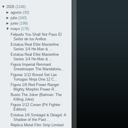
▼
2026
(1246)
►
agosto
(30)
►
julio
(160)
►
junio
(199)
▼
mayo
(176)
Felpudo You Shall Not Pass El
Señor de los Anillos
Estatua Real Elite Masterline
Series 1/4 He-Man & ...
Estatua Real Elite Masterline
Series 1/4 He-Man & ...
Figura Imperial Remnant
Snowtrooper The Mandaloria...
Figuras 1/12 Boxed Set Las
Tortugas Ninja One:12 C...
Figura 1/6 Red Power Ranger
Mighty Morphin Power R...
Busto The Joker (Batman: The
Killing Joke)
Figura 1/12 Conan (Pit Fighter
Edition)
Estatua 1/6 Sméagol & Déagol: A
Shadow of the Past...
Réplica Metal Film Strip Limited