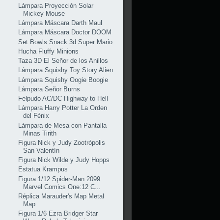
Lámpara Proyección Solar
Mickey Mouse
Lámpara Máscara Darth Maul
Lámpara Máscara Doctor DOOM
Set Bowls Snack 3d Super Mario
Hucha Fluffy Minions
Taza 3D El Señor de los Anillos
Lámpara Squishy Toy Story Alien
Lámpara Squishy Oogie Boogie
Lámpara Señor Burns
Felpudo AC/DC Highway to Hell
Lámpara Harry Potter La Orden
del Fénix
Lámpara de Mesa con Pantalla
Minas Tirith
Figura Nick y Judy Zootrópolis
San Valentín
Figura Nick Wilde y Judy Hopps
Estatua Krampus
Figura 1/12 Spider-Man 2099
Marvel Comics One:12 C...
Réplica Marauder's Map Metal
Map
Figura 1/6 Ezra Bridger Star