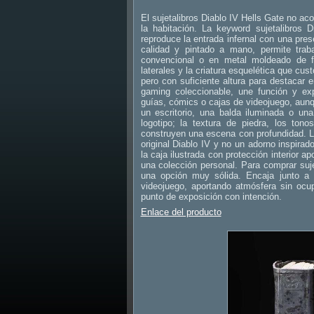
El sujetalibros Diablo IV Hells Gate no ac
la habitación. La keyword sujetalibros D
reproduce la entrada infernal con una pre
calidad y pintado a mano, permite trab
convencional o en metal moldeado de f
laterales y la criatura esquelética que cu
pero con suficiente altura para destacar e
gaming coleccionable, une función y exp
guías, cómics o cajas de videojuego, aun
un escritorio, una balda iluminada o u
logotipo; la textura de piedra, los to
construyen una escena con profundidad. La 
original Diablo IV y no un adorno inspirad
la caja ilustrada con protección interior 
una colección personal. Para comprar sujet
una opción muy sólida. Encaja junto a r
videojuego, aportando atmósfera sin oc
punto de exposición con intención.
Enlace del producto