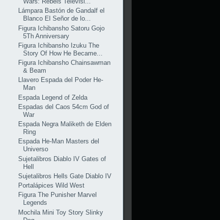
Wars: Rebels Televisi...
Lámpara Bastón de Gandalf el
Blanco El Señor de lo...
Figura Ichibansho Satoru Gojo
5Th Anniversary
Figura Ichibansho Izuku The
Story Of How He Became...
Figura Ichibansho Chainsawman
& Beam
Llavero Espada del Poder He-
Man
Espada Legend of Zelda
Espadas del Caos 54cm God of
War
Espada Negra Maliketh de Elden
Ring
Espada He-Man Masters del
Universo
Sujetalibros Diablo IV Gates of
Hell
Sujetalibros Hells Gate Diablo IV
Portalápices Wild West
Figura The Punisher Marvel
Legends
Mochila Mini Toy Story Slinky