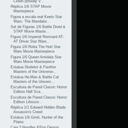
Clown (Bloody V...
Réplica 1/6 STAP Movie
Masterpiece
Figura a escala real Keeto Star
Wars: The Mandalor...
Set de Figuras 1/6 Battle Droid &
STAP Movie Maste...
Figura 1/6 Imperial Remnant AT-
AT Driver Star Wars...
Figura 1/6 Rotta The Hutt Star
Wars Movie Masterpiece
Figura 1/6 Queen Amidala Star
Wars Movie Masterpiece
Estatua Skeletor & Panthor
Masters of the Universe...
Estatua He-Man & Battle Cat
Masters of the Univers...
Escultura de Pared Classic Horror
Edition Half Sca...
Escultura de Pared Classic Horror
Edition Lifesize...
Réplica 1/1 Edward Hidden Blade
Assassin's Creed
Estatua 1/6 Gimli, Hunter of the
Plains
Caja 3 Noodles KPop Demon