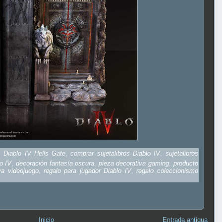
os Diablo IV Hells Gate
,
comprar sujetalibros Diablo IV
,
sujetalibros
lo IV
,
decoración fantasía oscura
,
pieza decorativa gaming
,
producto
iva videojuego
,
regalo para jugador Diablo IV
,
regalo coleccionismo
Inicio
Entrada antigua