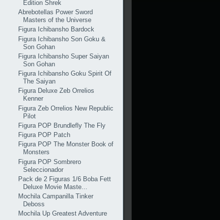
Edition Shrek
Abrebotellas Power Sword
Masters of the Universe
Figura Ichibansho Bardock
Figura Ichibansho Son Goku &
Son Gohan
Figura Ichibansho Super Saiyan
Son Gohan
Figura Ichibansho Goku Spirit Of
The Saiyan
Figura Deluxe Zeb Orrelios
Kenner
Figura Zeb Orrelios New Republic
Pilot
Figura POP Brundlefly The Fly
Figura POP Patch
Figura POP The Monster Book of
Monsters
Figura POP Sombrero
Seleccionador
Pack de 2 Figuras 1/6 Boba Fett
Deluxe Movie Maste...
Mochila Campanilla Tinker
Deboss
Mochila Up Greatest Adventure