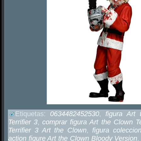
Etiquetas:
0634482452530
,
figura Art
Terrifier 3
,
comprar figura Art the Clown Ter
Terrifier 3 Art the Clown
,
figura colecci
action figure Art the Clown Bloody Version