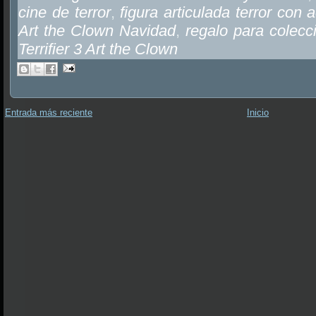
cine de terror
,
figura articulada terror con 
Art the Clown Navidad
,
regalo para colecci
Terrifier 3 Art the Clown
Entrada más reciente
Inicio