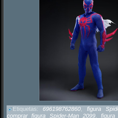
Etiquetas:
696198762860
,
figura Sp
comprar figura Spider-Man 2099
,
figura