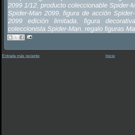
2099 1/12
,
producto coleccionable Spider-
Spider-Man 2099
,
figura de acción Spide
2099 edición limitada
,
figura decorati
coleccionista Spider-Man
,
regalo figuras Ma
Entrada más reciente
Inicio