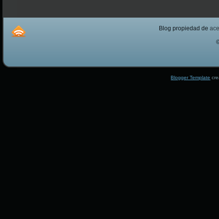
Blog propiedad de
ac
Blogger Template
cre