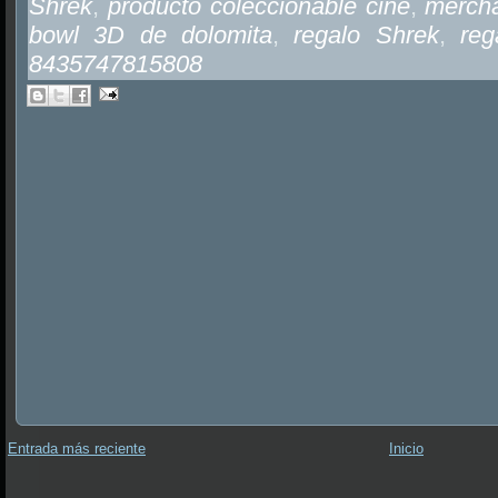
Shrek
,
producto coleccionable cine
,
mercha
bowl 3D de dolomita
,
regalo Shrek
,
reg
8435747815808
Entrada más reciente
Inicio