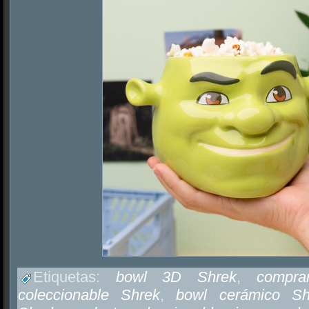
Etiquetas:
bowl 3D Shrek
,
compra
coleccionable Shrek
,
bowl cerámico Sh