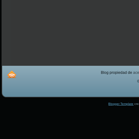
Blog propiedad de
ac
Blogger Template
cre